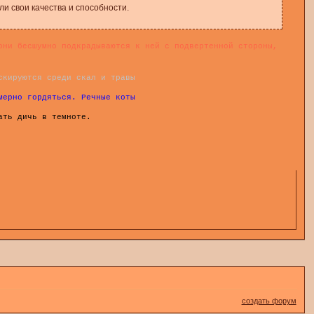
ли свои качества и способности.
они бесшумно подкрадываются к ней с подвертенной стороны,
скируются среди скал и травы
мерно гордяться. Речные коты
ать дичь в темноте.
создать форум