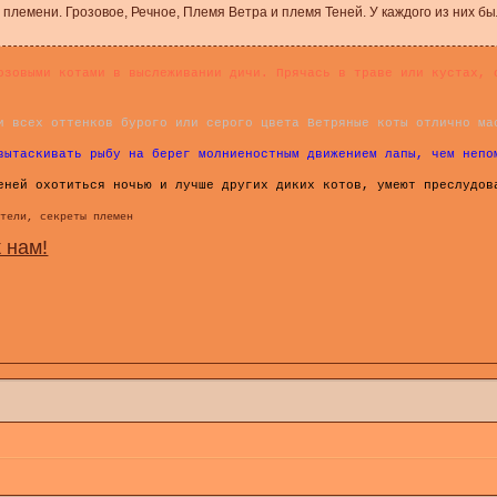
 племени. Грозовое, Речное, Племя Ветра и племя Теней. У каждого из них бы
озовыми котами в выслеживании дичи. Прячась в траве или кустах, 
и всех оттенков бурого или серого цвета Ветряные коты отлично ма
вытаскивать рыбу на берег молниеностным движением лапы, чем непо
еней охотиться ночью и лучше других диких котов, умеют преслудов
ители, секреты племен
 нам!