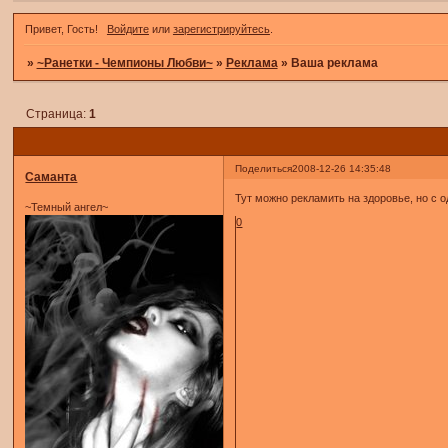
Привет, Гость!
Войдите
или
зарегистрируйтесь
.
»
~Ранетки - Чемпионы Любви~
»
Реклама
»
Ваша реклама
Страница:
1
Поделиться
2008-12-26 14:35:48
Саманта
Тут можно рекламить на здоровье, но с 
~Темный ангел~
0