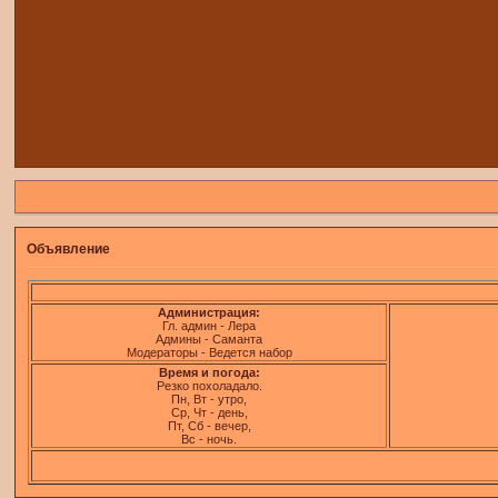
Объявление
Администрация:
Гл. админ - Лера
Админы - Саманта
Модераторы - Ведется набор
Время и погода:
Резко похоладало.
Пн, Вт - утро,
Ср, Чт - день,
Пт, Сб - вечер,
Вс - ночь.