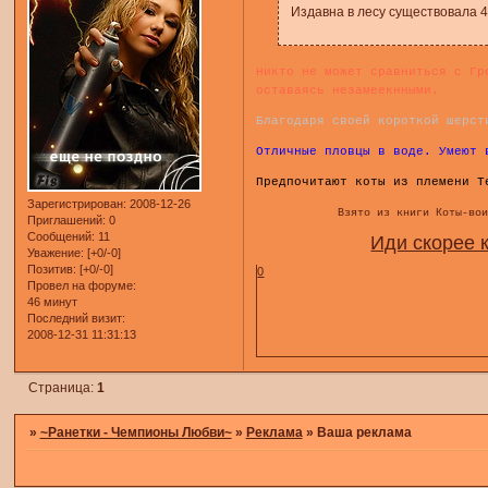
Издавна в лесу существовала 4
Никто не может сравниться с Гр
оставаясь незамеекнными.
Благодаря своей короткой шерст
Отличные пловцы в воде. Умеют 
Предпочитают коты из племени Т
Зарегистрирован
: 2008-12-26
Взято из книги Коты-во
Приглашений:
0
Сообщений:
11
Иди скорее к
Уважение:
[+0/-0]
Позитив:
[+0/-0]
0
Провел на форуме:
46 минут
Последний визит:
2008-12-31 11:31:13
Страница:
1
»
~Ранетки - Чемпионы Любви~
»
Реклама
»
Ваша реклама