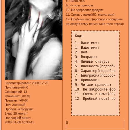
8. Привычки:
9. Читали правила:
10. Не забросите форум:
11. Связь с нами(ЛС, мыло, ася):
12. Пробный пост(пробное сообщение
на любую тему не меньше трех строк):
Код:
1. Ваше имя:

1. Ваше имя:

2. Пол:

3. Возраст:

4. Личный статус:

5. Внешность(подробно):

6. Характер(подробно):

7. Биография(подробно):

8. Привычки:

Зарегистрирован
: 2008-12-26
9. Читали правила:

Приглашений:
0
10. Не забросите форум:

Сообщений:
13
11. Связь с нами(ЛС, мыло, 
Уважение:
[+0/-0]
12. Пробный пост(пробное со
Позитив:
[+0/-0]
Пол:
Женский
Провел на форуме:
1 час 28 минут
Последний визит:
0
2009-01-06 10:38:41