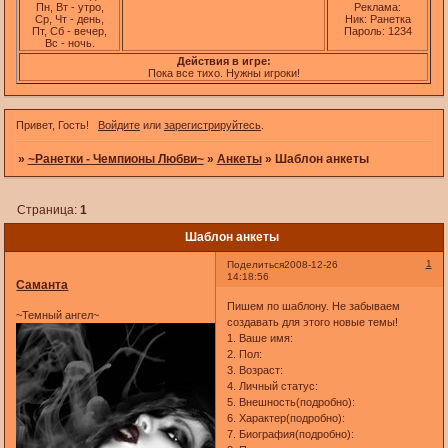
Пн, Вт - утро,
Реклама:
Ср, Чт - день,
Ник: Ранетка
Пт, Сб - вечер,
Пароль: 1234
Вс - ночь.
Действия в игре:
Пока все тихо. Нужны игроки!
Привет, Гость!
Войдите
или
зарегистрируйтесь
.
»
~Ранетки - Чемпионы Любви~
»
Анкеты
»
Шаблон анкеты
Страница:
1
Шаблон анкеты
1
Поделиться
2008-12-26
14:18:56
Саманта
Пишем по шаблону. Не забываем
~Темный ангел~
создавать для этого новые темы!
1. Ваше имя:
2. Пол:
3. Возраст:
4. Личный статус:
5. Внешность(подробно):
6. Характер(подробно):
7. Биография(подробно):