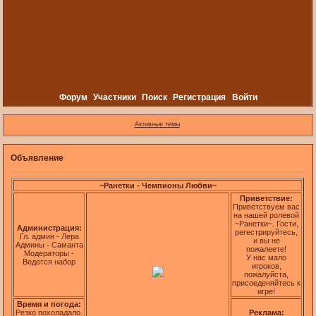
Форум
Участники
Поиск
Регистрация
Войти
Активные темы
Объявление
~Ранетки - Чемпионы Любви~
Приветствие:
Приветствуем вас
на нашей ролевой
~Ранетки~. Гости,
Администрация:
регестрируйтесь,
Гл. админ - Лера
и вы не
Админы - Саманта
пожалеете!
Модераторы -
У нас мало
Ведется набор
игроков,
пожалуйста,
присоеденяйтесь к
игре!
Время и погода:
Резко похоладало.
Реклама: