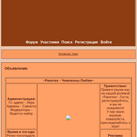
Форум
Участники
Поиск
Регистрация
Войти
Активные темы
Объявление
~Ранетки - Чемпионы Любви~
Приветствие:
Приветствуем вас
на нашей ролевой
~Ранетки~. Гости,
Администрация:
регестрируйтесь,
Гл. админ - Лера
и вы не
Админы - Саманта
пожалеете!
Модераторы -
У нас мало
Ведется набор
игроков,
пожалуйста,
присоеденяйтесь к
игре!
Время и погода:
Резко похоладало.
Реклама: