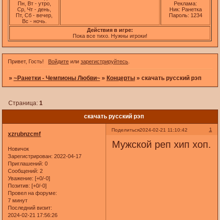
Пн, Вт - утро,
Реклама:
Ср, Чт - день,
Ник: Ранетка
Пт, Сб - вечер,
Пароль: 1234
Вс - ночь.
Действия в игре:
Пока все тихо. Нужны игроки!
Привет, Гость!
Войдите
или
зарегистрируйтесь
.
»
~Ранетки - Чемпионы Любви~
»
Концерты
»
скачать русский рэп
Страница:
1
скачать русский рэп
1
Поделиться
2024-02-21 11:10:42
xzrubnzcmf
Мужской реп хип хоп.
Новичок
Зарегистрирован
: 2022-04-17
Приглашений:
0
Сообщений:
2
Уважение:
[+0/-0]
Позитив:
[+0/-0]
Провел на форуме:
7 минут
Последний визит:
2024-02-21 17:56:26