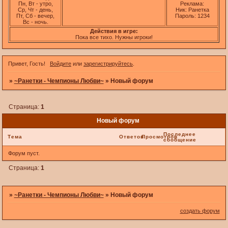
Пн, Вт - утро,
Реклама:
Ср, Чт - день,
Ник: Ранетка
Пт, Сб - вечер,
Пароль: 1234
Вс - ночь.
Действия в игре:
Пока все тихо. Нужны игроки!
Привет, Гость!
Войдите
или
зарегистрируйтесь
.
»
~Ранетки - Чемпионы Любви~
»
Новый форум
Страница:
1
Новый форум
Последнее
Тема
Ответов
Просмотров
сообщение
Форум пуст.
Страница:
1
»
~Ранетки - Чемпионы Любви~
»
Новый форум
создать форум