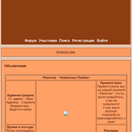
Форум
Участники
Поиск
Регистрация
Войти
Активные темы
Объявление
~Ранетки - Чемпионы Любви~
Приветствие:
Приветствуем вас
на нашей ролевой
~Ранетки~. Гости,
Администрация:
регестрируйтесь,
Гл. админ - Лера
и вы не
Админы - Саманта
пожалеете!
Модераторы -
У нас мало
Ведется набор
игроков,
пожалуйста,
присоеденяйтесь к
игре!
Время и погода:
Резко похоладало.
Реклама: