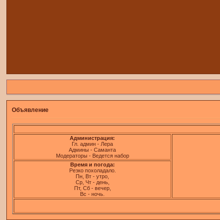
Объявление
Администрация:
Гл. админ - Лера
Админы - Саманта
Модераторы - Ведется набор
Время и погода:
Резко похоладало.
Пн, Вт - утро,
Ср, Чт - день,
Пт, Сб - вечер,
Вс - ночь.