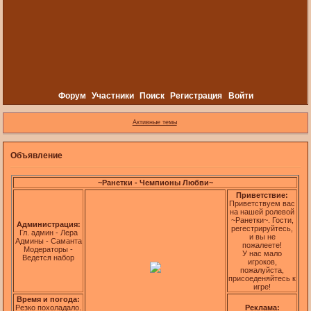
Форум
Участники
Поиск
Регистрация
Войти
Активные темы
Объявление
~Ранетки - Чемпионы Любви~
Приветствие:
Приветствуем вас
на нашей ролевой
~Ранетки~. Гости,
Администрация:
регестрируйтесь,
Гл. админ - Лера
и вы не
Админы - Саманта
пожалеете!
Модераторы -
У нас мало
Ведется набор
игроков,
пожалуйста,
присоеденяйтесь к
игре!
Время и погода:
Резко похоладало.
Реклама: