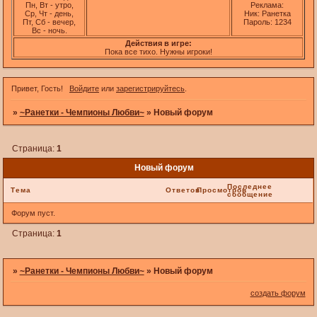
Пн, Вт - утро,
Реклама:
Ср, Чт - день,
Ник: Ранетка
Пт, Сб - вечер,
Пароль: 1234
Вс - ночь.
Действия в игре:
Пока все тихо. Нужны игроки!
Привет, Гость!
Войдите
или
зарегистрируйтесь
.
»
~Ранетки - Чемпионы Любви~
»
Новый форум
Страница:
1
Новый форум
Последнее
Тема
Ответов
Просмотров
сообщение
Форум пуст.
Страница:
1
»
~Ранетки - Чемпионы Любви~
»
Новый форум
создать форум