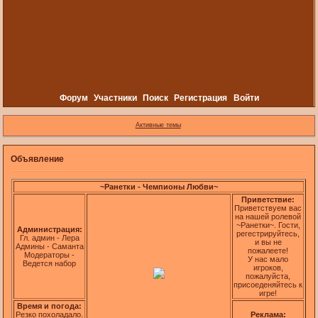
Форум
Участники
Поиск
Регистрация
Войти
Активные темы
Объявление
~Ранетки - Чемпионы Любви~
Приветствие:
Приветствуем вас
на нашей ролевой
~Ранетки~. Гости,
Администрация:
регестрируйтесь,
Гл. админ - Лера
и вы не
Админы - Саманта
пожалеете!
Модераторы -
У нас мало
Ведется набор
игроков,
пожалуйста,
присоеденяйтесь к
игре!
Время и погода:
Резко похоладало.
Реклама: