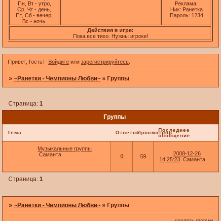
Пн, Вт - утро,
Реклама:
Ср, Чт - день,
Ник: Ранетка
Пт, Сб - вечер,
Пароль: 1234
Вс - ночь.
Действия в игре:
Пока все тихо. Нужны игроки!
Привет, Гость!
Войдите
или
зарегистрируйтесь
.
»
~Ранетки - Чемпионы Любви~
»
Группы
Страница:
1
Группы
Последнее
Тема
Ответов
Просмотров
сообщение
Музыкальные группы
2008-12-26
Саманта
0
59
14:25:23
Саманта
Страница:
1
»
~Ранетки - Чемпионы Любви~
»
Группы
создать форум