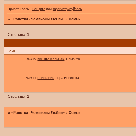
Привет, Гость!
Войдите
или
зарегистрируйтесь
.
»
~Ранетки - Чемпионы Любви~
»
Семьи
Страница:
1
Тема
Важно:
Кое-что о семьях
Саманта
Важно:
Поисковик
Лера Новикова
Страница:
1
»
~Ранетки - Чемпионы Любви~
»
Семьи