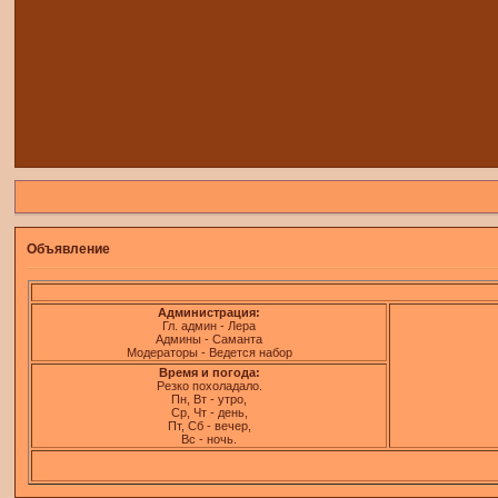
Объявление
Администрация:
Гл. админ - Лера
Админы - Саманта
Модераторы - Ведется набор
Время и погода:
Резко похоладало.
Пн, Вт - утро,
Ср, Чт - день,
Пт, Сб - вечер,
Вс - ночь.